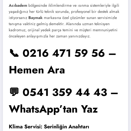
Acıbadem
bölgesinde iklimlendirme ve ısınma sistemleriyle ilgili
yaşadığınız her türlü teknik sorunda, profesyonel bir destek almak
istiyorsanız
Baymak
markasına özel çözümler sunan servisimizle
tanışma vaktiniz gelmiş demektir. Alanında uzman teknisyen
kadromuz, orijinal yedek parça temini ve müşteri memnuniyetini
önceleyen anlayışımızla her zaman yanınızdayız.
📞 0216 471 59 56 –
Hemen Ara
💬 0541 359 44 43 –
WhatsApp’tan Yaz
Klima Servisi: Serinliğin Anahtarı