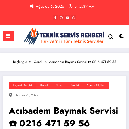
İçeriğe
Ağustos 6, 2026
5:12:40 AM
atla
Başlangıç
Genel
Acıbadem Baymak Servisi ☎️ 0216 471 59 56
Baymak Servisi
Genel
Klima
Kombi
Servis Bilgileri
Haziran 20, 2025
Acıbadem Baymak Servisi
☎️ 0216 471 59 56