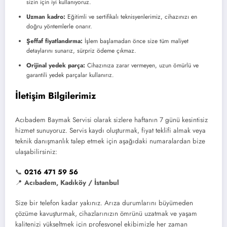
sizin için iyi kullanıyoruz.
Uzman kadro:
Eğitimli ve sertifikalı teknisyenlerimiz, cihazınızı en
doğru yöntemlerle onarır.
Şeffaf fiyatlandırma:
İşlem başlamadan önce size tüm maliyet
detaylarını sunarız, sürpriz ödeme çıkmaz.
Orijinal yedek parça:
Cihazınıza zarar vermeyen, uzun ömürlü ve
garantili yedek parçalar kullanırız.
İletişim Bilgilerimiz
Acıbadem Baymak Servisi olarak sizlere haftanın 7 günü kesintisiz
hizmet sunuyoruz. Servis kaydı oluşturmak, fiyat teklifi almak veya
teknik danışmanlık talep etmek için aşağıdaki numaralardan bize
ulaşabilirsiniz:
📞
0216 471 59 56
📍
Acıbadem, Kadıköy / İstanbul
Size bir telefon kadar yakınız. Arıza durumlarını büyümeden
çözüme kavuşturmak, cihazlarınızın ömrünü uzatmak ve yaşam
kalitenizi yükseltmek için profesyonel ekibimizle her zaman