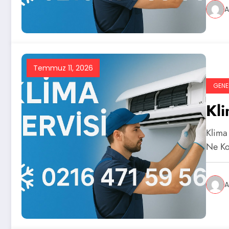
A
Temmuz 11, 2026
GENE
Kli
Klima
Ne Ko
A