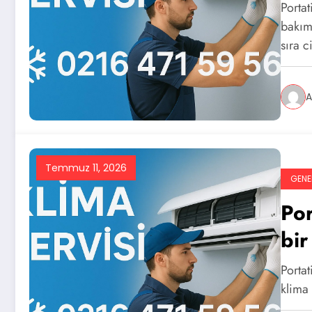
Porta
bakımı
sıra 
A
Temmuz 11, 2026
GENE
Por
bir
Portat
klima