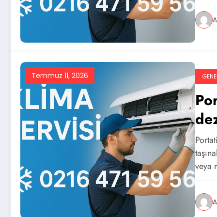
A
Temmuz 11, 2026
GENE
Por
dez
Portat
taşına
veya 
A