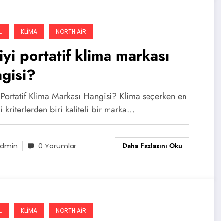
L
KLIMA
NORTH AIR
iyi portatif klima markası
gisi?
i Portatif Klima Markası Hangisi? Klima seçerken en
 kriterlerden biri kaliteli bir marka…
Daha Fazlasını Oku
dmin
0 Yorumlar
L
KLIMA
NORTH AIR