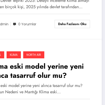
 Devlet Teşviki 2025: Detaylı İnceleme Klima almayı
en birçok kişi, 2025 yılında devlet tarafından…
Daha Fazlasını Oku
dmin
0 Yorumlar
L
KLIMA
NORTH AIR
ma eski model yerine yeni
nca tasarruf olur mu?
eski model yerine yeni alınca tasarruf olur mu?
un Nedeni ve Mantığı Klima eski…