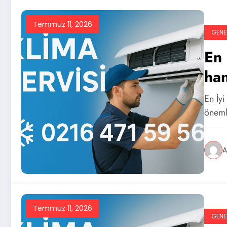
Temmuz 11, 2026
GENE
En 
han
En İy
önemli
A
Temmuz 11, 2026
GENE