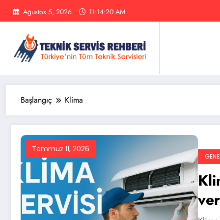
İçeriğe
Ağustos 5, 2026
11:14:21 AM
atla
Başlangıç
Klima
Temmuz 11, 2026
GENE
Kli
ve