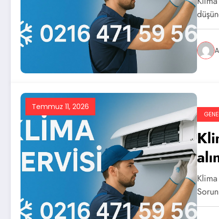
Klima
düşün
A
Temmuz 11, 2026
GENE
Kli
alı
Klima 
Sorun