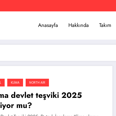
Anasayfa
Hakkında
Takım
L
KLIMA
NORTH AIR
ma devlet teşviki 2025
riyor mu?