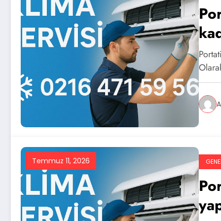
Por
ka
Portat
Olarak
A
Temmuz 11, 2026
GENE
Por
yap