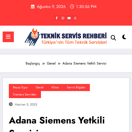
İçeriğe
Ağustos 9, 2026
1:30:57 PM
atla
Başlangıç
Genel
Adana Siemens Yetkili Servisi
Beyaz Eşya
Genel
Klima
Servis Bilgileri
Siemens Servisleri
Haziran 5, 2025
Adana Siemens Yetkili