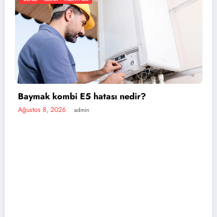
Baymak kombi E5 hatası nedir?
Ağustos 8, 2026
admin
V
A