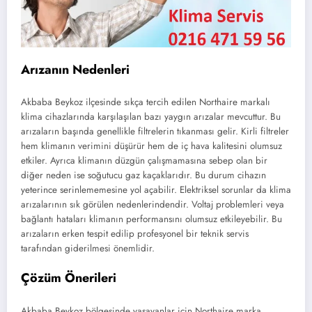
Arızanın Nedenleri
Akbaba Beykoz ilçesinde sıkça tercih edilen Northaire markalı
klima cihazlarında karşılaşılan bazı yaygın arızalar mevcuttur. Bu
arızaların başında genellikle filtrelerin tıkanması gelir. Kirli filtreler
hem klimanın verimini düşürür hem de iç hava kalitesini olumsuz
etkiler. Ayrıca klimanın düzgün çalışmamasına sebep olan bir
diğer neden ise soğutucu gaz kaçaklarıdır. Bu durum cihazın
yeterince serinlememesine yol açabilir. Elektriksel sorunlar da klima
arızalarının sık görülen nedenlerindendir. Voltaj problemleri veya
bağlantı hataları klimanın performansını olumsuz etkileyebilir. Bu
arızaların erken tespit edilip profesyonel bir teknik servis
tarafından giderilmesi önemlidir.
Çözüm Önerileri
Akbaba Beykoz bölgesinde yaşayanlar için Northaire marka