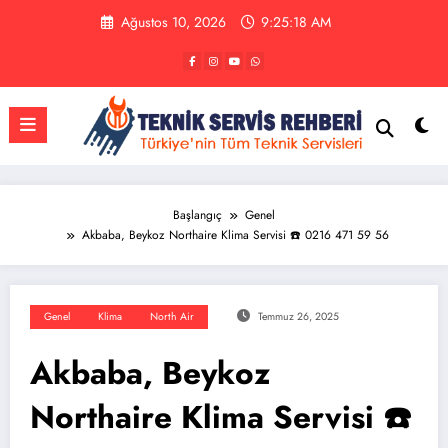
İçeriğe
Ağustos 10, 2026
9:25:18 AM
atla
Başlangıç
Genel
Akbaba, Beykoz Northaire Klima Servisi ☎️ 0216 471 59 56
Genel
Klima
North Air
Temmuz 26, 2025
Akbaba, Beykoz
Northaire Klima Servisi ☎️