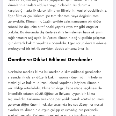
klimaların arızaları oldukça yaygın olabilir. Bu durumla
karşılaştığınızda ilk olarak klimanın filtrelerini kontrol edebilirsiniz.
Eğer filtreler çok kirlenmişse temizlenmesi veya değiştirilmesi
gerekebilir. Klimanın düzgün şekilde çalışmamasının bir diğer
sebebi ise dış ünite etrafındaki yaprak veya toz gibi engeller
olabilir. Bu durumda dış ünite etrafını temizlemek hava akışının
sağlanmasını sağlayabilir. Ayrıca klimanın doğru şekilde çalışması
için düzenli bakım yapılması önemlidir. Eğer sorun devam ederse
profesyonel bir teknik servisten destek almanız önerilir.
Öneriler ve Dikkat Edilmesi Gerekenler
Northaire markalı klima kullanırken dikkat edilmesi gerekenler
arasında ilk olarak düzenli bakım yapmak önemlidir. Filtrelerin
temizliği ve bakımı düzenli olarak yapılmalı böylece klimanın
verimliliği artırılabilir. Klimanın doğru kapasitede seçilmesi de
önemlidir odanın büyüklüğüne ve ihtiyaca uygun bir klima
seçilmelidir. Kullanım sırasında periyodik olarak kontrol edilmesi
gereken diğer önemli noktalar arasında ise ses düzeyi termostat
ayarları ve klimanın düzgün çalışıp çalışmadığının periyodik
kontrolü yer alır. Kullanıcı önerileri arasında ise klimanın uzun