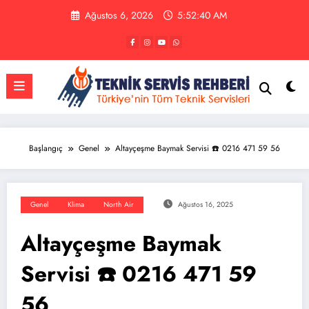
İçeriğe
Ağustos 6, 2026
5:52:40 AM
atla
Başlangıç
Genel
Altayçeşme Baymak Servisi ☎️ 0216 471 59 56
Genel
Klima
North Air
Ağustos 16, 2025
Altayçeşme Baymak
Servisi ☎️ 0216 471 59
56