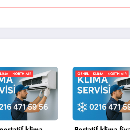
GENEL
KLIMA
NORTH AIR
GEN
Portatif klima fiyatları
Por