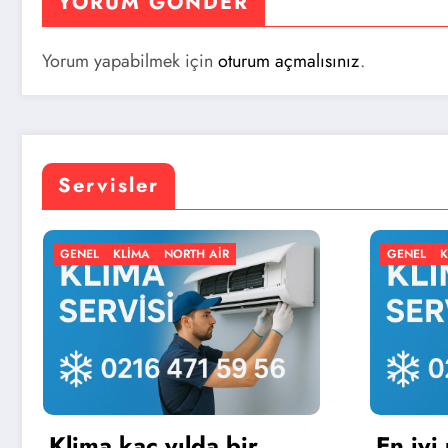
YORUM GÖNDER
Yorum yapabilmek için
oturum açmalısınız
.
Servisler
ORTH AIR
GENEL
KLIMA
NORTH AIR
ılda bir
En iyi portatif klima