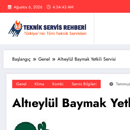
İçeriğe
Ağustos 6, 2026
4:54:43 AM
atla
Başlangıç
Genel
Altıeylül Baymak Yetkili Servisi
Genel
Klima
Kombi
Servis Bilgileri
Temmuz
Altıeylül Baymak Yetk