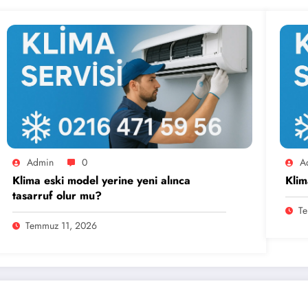
Admin
0
A
Klima eski model yerine yeni alınca
Klim
tasarruf olur mu?
Te
Temmuz 11, 2026