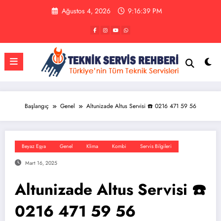
İçeriğe
Ağustos 4, 2026
9:16:40 PM
atla
Başlangıç
Genel
Altunizade Altus Servisi ☎️ 0216 471 59 56
Beyaz Eşya
Genel
Klima
Kombi
Servis Bilgileri
Mart 16, 2025
Altunizade Altus Servisi ☎️
0216 471 59 56