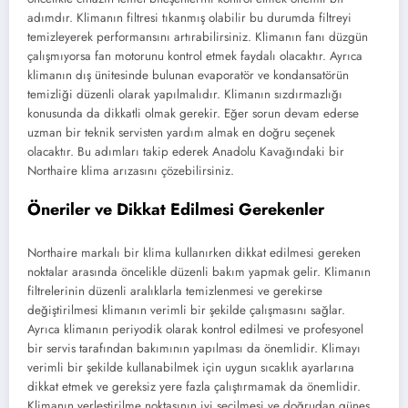
adımdır. Klimanın filtresi tıkanmış olabilir bu durumda filtreyi
temizleyerek performansını artırabilirsiniz. Klimanın fanı düzgün
çalışmıyorsa fan motorunu kontrol etmek faydalı olacaktır. Ayrıca
klimanın dış ünitesinde bulunan evaporatör ve kondansatörün
temizliği düzenli olarak yapılmalıdır. Klimanın sızdırmazlığı
konusunda da dikkatli olmak gerekir. Eğer sorun devam ederse
uzman bir teknik servisten yardım almak en doğru seçenek
olacaktır. Bu adımları takip ederek Anadolu Kavağındaki bir
Northaire klima arızasını çözebilirsiniz.
Öneriler ve Dikkat Edilmesi Gerekenler
Northaire markalı bir klima kullanırken dikkat edilmesi gereken
noktalar arasında öncelikle düzenli bakım yapmak gelir. Klimanın
filtrelerinin düzenli aralıklarla temizlenmesi ve gerekirse
değiştirilmesi klimanın verimli bir şekilde çalışmasını sağlar.
Ayrıca klimanın periyodik olarak kontrol edilmesi ve profesyonel
bir servis tarafından bakımının yapılması da önemlidir. Klimayı
verimli bir şekilde kullanabilmek için uygun sıcaklık ayarlarına
dikkat etmek ve gereksiz yere fazla çalıştırmamak da önemlidir.
Klimanın yerleştirilme noktasının iyi seçilmesi ve doğrudan güneş