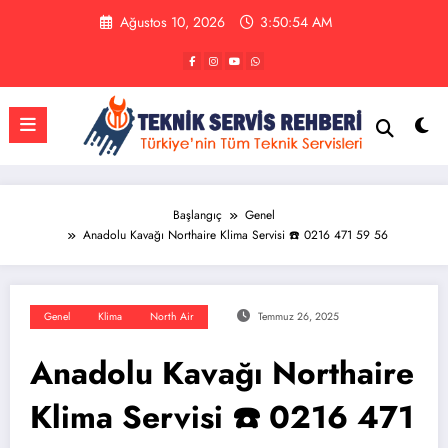
İçeriğe
Ağustos 10, 2026
3:50:54 AM
atla
Başlangıç
Genel
Anadolu Kavağı Northaire Klima Servisi ☎️ 0216 471 59 56
Genel
Klima
North Air
Temmuz 26, 2025
Anadolu Kavağı Northaire
Klima Servisi ☎️ 0216 471