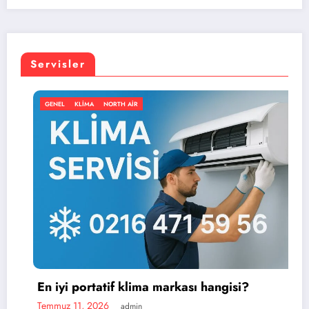
Servisler
NORTH AIR
GENEL
KLIMA
NO
tif klima markası hangisi?
6
admin