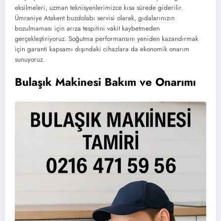
eksilmeleri, uzman teknisyenlerimizce kısa sürede giderilir.
Ümraniye Atakent buzdolabı servisi olarak, gıdalarınızın
bozulmaması için arıza tespitini vakit kaybetmeden
gerçekleştiriyoruz. Soğutma performansını yeniden kazandırmak
için garanti kapsamı dışındaki cihazlara da ekonomik onarım
sunuyoruz.
Bulaşık Makinesi Bakım ve Onarımı