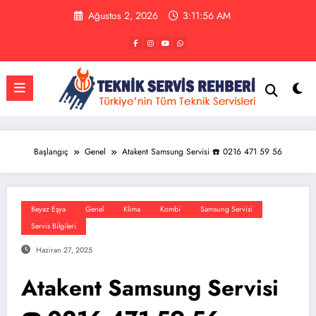
İçeriğe
Ağustos 2, 2026
3:11:57 AM
atla
Başlangıç
Genel
Atakent Samsung Servisi ☎️ 0216 471 59 56
Beyaz Eşya
Genel
Klima
Kombi
Samsung Servisi
Servis Bilgileri
Haziran 27, 2025
Atakent Samsung Servisi