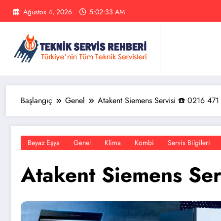
İçeriğe
Ağustos 4, 2026
5:02:34 AM
atla
Başlangıç
Genel
Atakent Siemens Servisi ☎️ 0216 471
Beyaz Eşya
Genel
Klima
Kombi
Servis Bilgileri
Atakent Siemens Ser