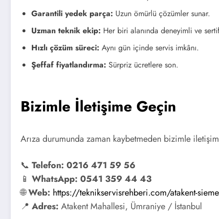
Garantili yedek parça:
Uzun ömürlü çözümler sunar.
Uzman teknik ekip:
Her biri alanında deneyimli ve sertif
Hızlı çözüm süreci:
Aynı gün içinde servis imkânı.
Şeffaf fiyatlandırma:
Sürpriz ücretlere son.
Bizimle İletişime Geçin
Arıza durumunda zaman kaybetmeden bizimle iletişime g
📞
Telefon:
0216 471 59 56
📱
WhatsApp:
0541 359 44 43
🌐
Web:
https://teknikservisrehberi.com/atakent-sieme
📍
Adres:
Atakent Mahallesi, Ümraniye / İstanbul