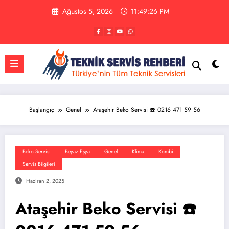
İçeriğe
Ağustos 5, 2026
11:49:27 PM
atla
Başlangıç
Genel
Ataşehir Beko Servisi ☎️ 0216 471 59 56
Beko Servisi
Beyaz Eşya
Genel
Klima
Kombi
Servis Bilgileri
Haziran 2, 2025
Ataşehir Beko Servisi ☎️