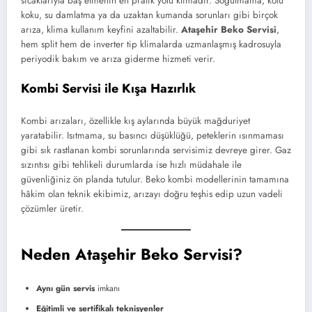
sıcaklarıyla baş etmenin en pratik yolu klimadır. Soğutmama, kötü
koku, su damlatma ya da uzaktan kumanda sorunları gibi birçok
arıza, klima kullanım keyfini azaltabilir.
Ataşehir Beko Servisi
,
hem split hem de inverter tip klimalarda uzmanlaşmış kadrosuyla
periyodik bakım ve arıza giderme hizmeti verir.
Kombi Servisi ile Kışa Hazırlık
Kombi arızaları, özellikle kış aylarında büyük mağduriyet
yaratabilir. Isıtmama, su basıncı düşüklüğü, peteklerin ısınmaması
gibi sık rastlanan kombi sorunlarında servisimiz devreye girer. Gaz
sızıntısı gibi tehlikeli durumlarda ise hızlı müdahale ile
güvenliğiniz ön planda tutulur. Beko kombi modellerinin tamamına
hâkim olan teknik ekibimiz, arızayı doğru teşhis edip uzun vadeli
çözümler üretir.
Neden Ataşehir Beko Servisi?
Aynı gün servis
imkanı
Eğitimli ve sertifikalı teknisyenler