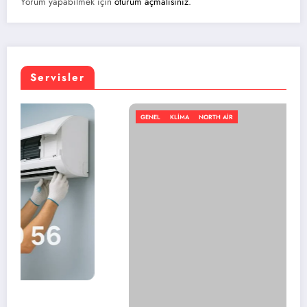
Yorum yapabilmek için
oturum açmalısınız
.
Servisler
GENEL
KLIMA
NORTH AIR
En iyi portatif klima markası hangisi?