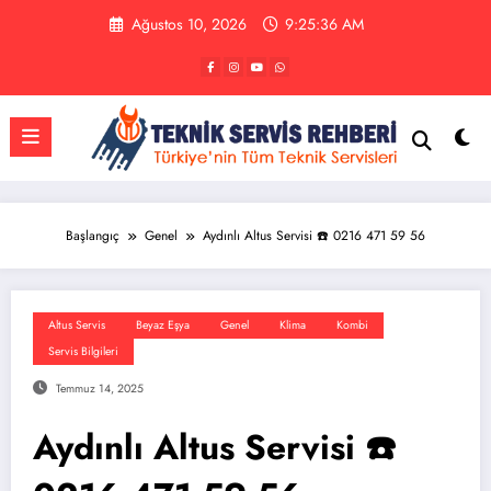
İçeriğe
Ağustos 10, 2026
9:25:37 AM
atla
Başlangıç
Genel
Aydınlı Altus Servisi ☎️ 0216 471 59 56
Altus Servis
Beyaz Eşya
Genel
Klima
Kombi
Servis Bilgileri
Temmuz 14, 2025
Aydınlı Altus Servisi ☎️