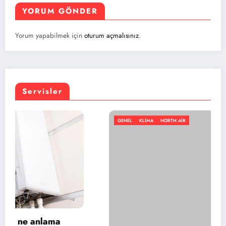
YORUM GÖNDER
Yorum yapabilmek için
oturum açmalısınız
.
Servisler
GENEL
KLIMA
NORTH AIR
Baymak kombi E5 hatası nedir?