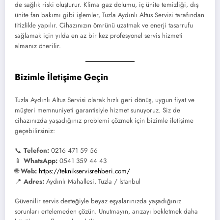
de sağlık riski oluşturur. Klima gaz dolumu, iç ünite temizliği, dış
ünite fan bakımı gibi işlemler, Tuzla Aydınlı Altus Servisi tarafından
titizlikle yapılır. Cihazınızın ömrünü uzatmak ve enerji tasarrufu
sağlamak için yılda en az bir kez profesyonel servis hizmeti
almanız önerilir.
Bizimle İletişime Geçin
Tuzla Aydınlı Altus Servisi olarak hızlı geri dönüş, uygun fiyat ve
müşteri memnuniyeti garantisiyle hizmet sunuyoruz. Siz de
cihazınızda yaşadığınız problemi çözmek için bizimle iletişime
geçebilirsiniz:
📞
Telefon:
0216 471 59 56
📱
WhatsApp:
0541 359 44 43
🌐
Web:
https://teknikservisrehberi.com/
📍
Adres:
Aydınlı Mahallesi, Tuzla / İstanbul
Güvenilir servis desteğiyle beyaz eşyalarınızda yaşadığınız
sorunları ertelemeden çözün. Unutmayın, arızayı bekletmek daha