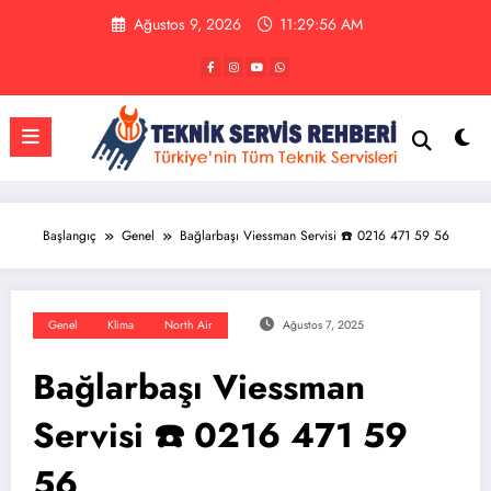
İçeriğe
Ağustos 9, 2026
11:29:57 AM
atla
Başlangıç
Genel
Bağlarbaşı Viessman Servisi ☎️ 0216 471 59 56
Genel
Klima
North Air
Ağustos 7, 2025
Bağlarbaşı Viessman
Servisi ☎️ 0216 471 59
56