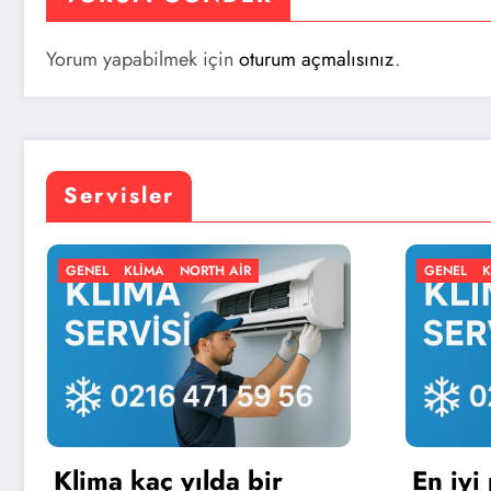
Yorum yapabilmek için
oturum açmalısınız
.
Servisler
MA
NORTH AIR
GENEL
KLIMA
NORTH AIR
ç yılda bir
En iyi portatif klim