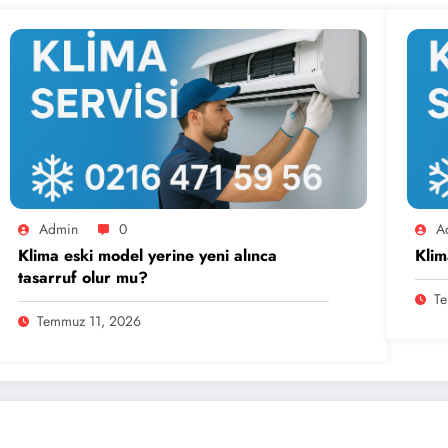
Admin
0
A
Klima eski model yerine yeni alınca
Klim
tasarruf olur mu?
Te
Temmuz 11, 2026