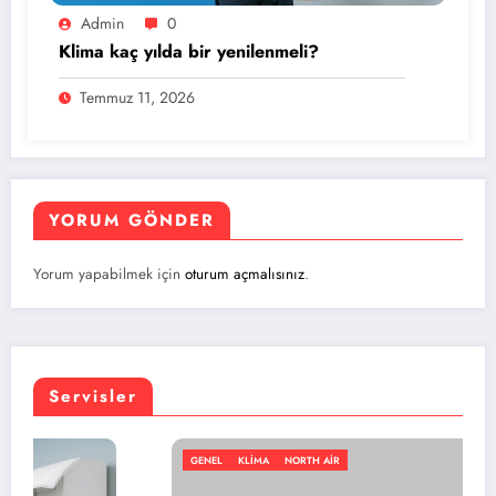
Admin
0
Klima kaç yılda bir yenilenmeli?
Temmuz 11, 2026
YORUM GÖNDER
Yorum yapabilmek için
oturum açmalısınız
.
Servisler
GENEL
KLIMA
NORTH AIR