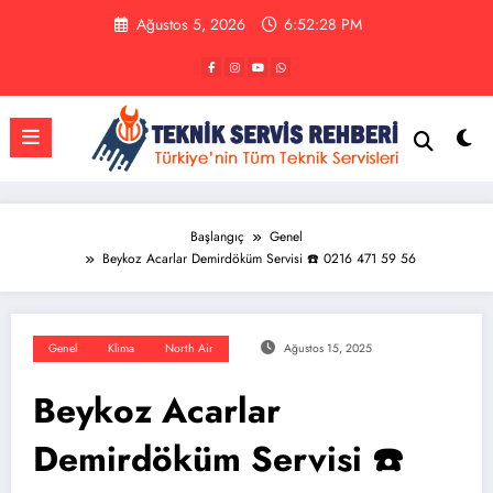
İçeriğe
Ağustos 5, 2026
6:52:28 PM
atla
Başlangıç
Genel
Beykoz Acarlar Demirdöküm Servisi ☎️ 0216 471 59 56
Genel
Klima
North Air
Ağustos 15, 2025
Beykoz Acarlar
Demirdöküm Servisi ☎️