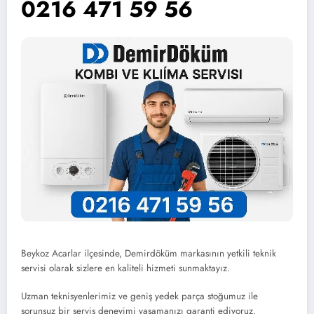
0216 471 59 56
Beykoz Acarlar ilçesinde, Demirdöküm markasının yetkili teknik
servisi olarak sizlere en kaliteli hizmeti sunmaktayız.
Uzman teknisyenlerimiz ve geniş yedek parça stoğumuz ile
sorunsuz bir servis deneyimi yaşamanızı garanti ediyoruz.