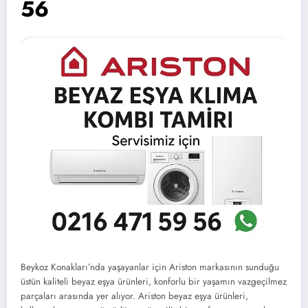
56
Beykoz Konakları’nda yaşayanlar için Ariston markasının sunduğu
üstün kaliteli beyaz eşya ürünleri, konforlu bir yaşamın vazgeçilmez
parçaları arasında yer alıyor. Ariston beyaz eşya ürünleri,