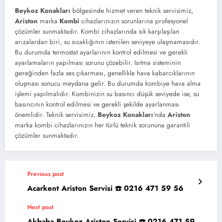
Beykoz Konakları
bölgesinde hizmet veren teknik servisimiz,
Ariston
marka
Kombi
cihazlarınızın sorunlarına profesyonel
çözümler sunmaktadır. Kombi cihazlarında sık karşılaşılan
arızalardan biri, su sıcaklığının istenilen seviyeye ulaşmamasıdır.
Bu durumda termostat ayarlarının kontrol edilmesi ve gerekli
ayarlamaların yapılması sorunu çözebilir. Isıtma sisteminin
gereğinden fazla ses çıkarması, genellikle hava kabarcıklarının
oluşması sonucu meydana gelir. Bu durumda kombiye hava alma
işlemi yapılmalıdır. Kombinizin su basıncı düşük seviyede ise, su
basıncının kontrol edilmesi ve gerekli şekilde ayarlanması
önemlidir. Teknik servisimiz,
Beykoz Konakları
‘nda
Ariston
marka kombi cihazlarınızın her türlü teknik sorununa garantili
çözümler sunmaktadır.
Previous post
Acarkent Ariston Servisi ☎️ 0216 471 59 56
Next post
Akbaba Beykoz Ariston Servisi ☎️ 0216 471 59