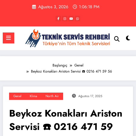
İçeriğe
Ağustos 3, 2026
1:06:19 PM
atla
Başlangıç
Genel
Beykoz Konakları Ariston Servisi ☎️ 0216 471 59 56
Genel
Klima
North Air
Ağustos 17, 2025
Beykoz Konakları Ariston
Servisi ☎️ 0216 471 59