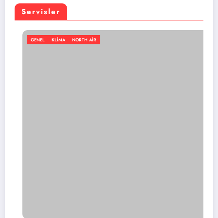
Servisler
GENEL
KLIMA
NORTH AIR
ma markası hangisi?