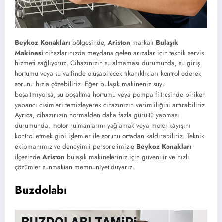
Beykoz Konakları
bölgesinde,
Ariston
markalı
Bulaşık
Makinesi
cihazlarınızda meydana gelen arızalar için teknik servis
hizmeti sağlıyoruz. Cihazınızın su almaması durumunda, su giriş
hortumu veya su valfinde oluşabilecek tıkanıklıkları kontrol ederek
sorunu hızla çözebiliriz. Eğer bulaşık makineniz suyu
boşaltmıyorsa, su boşaltma hortumu veya pompa filtresinde biriken
yabancı cisimleri temizleyerek cihazınızın verimliliğini artırabiliriz.
Ayrıca, cihazınızın normalden daha fazla gürültü yapması
durumunda, motor rulmanlarını yağlamak veya motor kayışını
kontrol etmek gibi işlemler ile sorunu ortadan kaldırabiliriz. Teknik
ekipmanımız ve deneyimli personelimizle
Beykoz Konakları
ilçesinde
Ariston
bulaşık makineleriniz için güvenilir ve hızlı
çözümler sunmaktan memnuniyet duyarız.
Buzdolabı