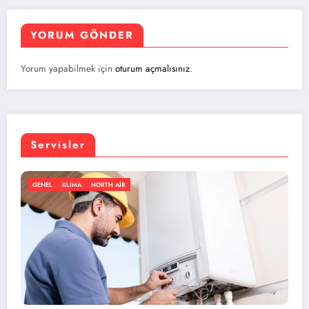
YORUM GÖNDER
Yorum yapabilmek için
oturum açmalısınız
.
Servisler
IR
GENEL
KLIMA
NORTH AIR