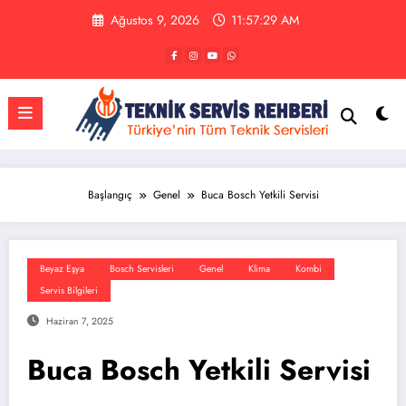
İçeriğe
Ağustos 9, 2026
11:57:29 AM
atla
Başlangıç
Genel
Buca Bosch Yetkili Servisi
Beyaz Eşya
Bosch Servisleri
Genel
Klima
Kombi
Servis Bilgileri
Haziran 7, 2025
Buca Bosch Yetkili Servisi