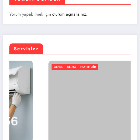
Yorum yapabilmek için
oturum açmalısınız
.
Servisler
GENEL
KLIMA
NORTH AIR