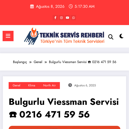
İçeriğe
Ağustos 8, 2026
5:17:30 AM
atla
Başlangıç
Genel
Bulgurlu Viessman Servisi ☎️ 0216 471 59 56
Genel
Klima
North Air
Ağustos 6, 2025
Bulgurlu Viessman Servisi
☎️ 0216 471 59 56