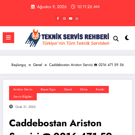
İçeriğe
Ağustos 9, 2026
10:11:26 AM
atla
Başlangıç
Genel
Caddebostan Ariston Servisi ☎️ 0216 471 59 56
Ariston Servis
Beyaz Eşya
Genel
Klima
Kombi
Servis Bilgileri
Ocak 31, 2025
Caddebostan Ariston