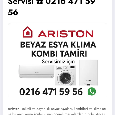
Servisi ☎️ 0216 471 59
56
Ariston
, kaliteli ve dayanıklı beyaz eşyaları, kombileri ve klimaları
ile kullanıcılarına konfor sunan önemli markalardan biridir. Ancak