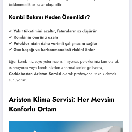
beklenmedik arızalar oluşabilir.
Kombi Bakımı Neden Önemlidir?
✔
Yakıt tüketimini azaltır, faturalarınızı düşürür
✔
Kombinin ömrünü uzatır
✔
Peteklerinizin daha verimli çalışmasını sağlar
✔
Gaz kaçağı ve karbonmonoksit riskini önler
Eğer kombiniz suyu yeterince ısıtmıyorsa, petekleriniz tam olarak
ısınmıyorsa veya kombinizden anormal sesler geliyorsa,
Caddebostan Ariston Servisi
olarak profesyonel teknik destek
sunuyoruz.
Ariston Klima Servisi: Her Mevsim
Konforlu Ortam