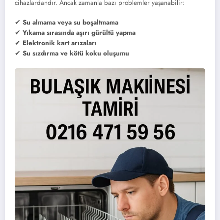
cihazlardandır. Ancak zamanla bazı problemler yaşanabilir:
✔
Su almama veya su boşaltmama
✔
Yıkama sırasında aşırı gürültü yapma
✔
Elektronik kart arızaları
✔
Su sızdırma ve kötü koku oluşumu