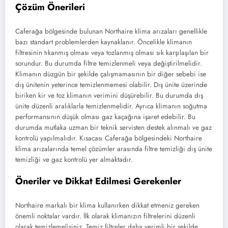
Çözüm Önerileri
Caferağa bölgesinde bulunan Northaire klima arızaları genellikle
bazı standart problemlerden kaynaklanır. Öncelikle klimanın
filtresinin tıkanmış olması veya tozlanmış olması sık karşılaşılan bir
sorundur. Bu durumda filtre temizlenmeli veya değiştirilmelidir.
Klimanın düzgün bir şekilde çalışmamasının bir diğer sebebi ise
dış ünitenin yeterince temizlenmemesi olabilir. Dış ünite üzerinde
biriken kir ve toz klimanın verimini düşürebilir. Bu durumda dış
ünite düzenli aralıklarla temizlenmelidir. Ayrıca klimanın soğutma
performansının düşük olması gaz kaçağına işaret edebilir. Bu
durumda mutlaka uzman bir teknik servisten destek alınmalı ve gaz
kontrolü yapılmalıdır. Kısacası Caferağa bölgesindeki Northaire
klima arızalarında temel çözümler arasında filtre temizliği dış ünite
temizliği ve gaz kontrolü yer almaktadır.
Öneriler ve Dikkat Edilmesi Gerekenler
Northaire markalı bir klima kullanırken dikkat etmeniz gereken
önemli noktalar vardır. İlk olarak klimanızın filtrelerini düzenli
olarak temizlemelisiniz. Temiz filtreler daha verimli bir şekilde