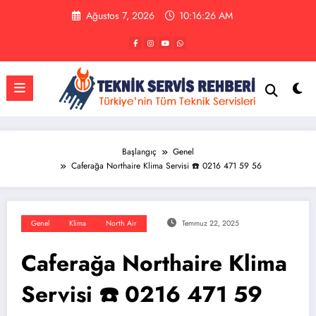
İçeriğe
Ağustos 7, 2026
10:16:27 AM
atla
Başlangıç
Genel
Caferağa Northaire Klima Servisi ☎️ 0216 471 59 56
Genel
Klima
North Air
Temmuz 22, 2025
Caferağa Northaire Klima
Servisi ☎️ 0216 471 59