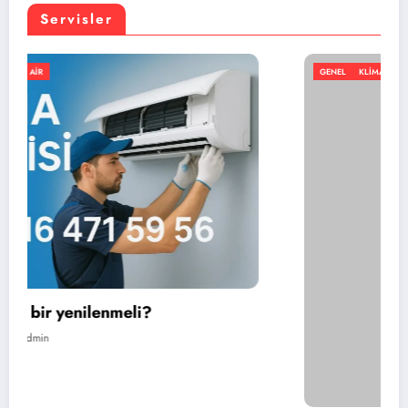
Servisler
GENEL
KLIMA
NORTH AIR
En iyi portatif klima markası hangisi?
Temmuz 11, 2026
admin