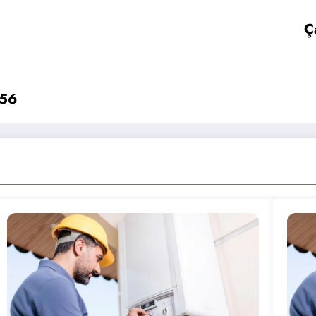
Ç
 56