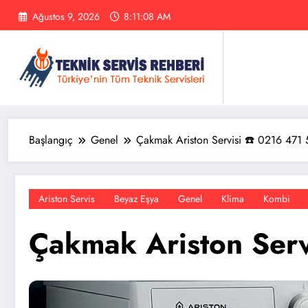
İçeriğe
Ağustos 9, 2026
8:11:09 AM
atla
Başlangıç
Genel
Çakmak Ariston Servisi ☎️ 0216 471
Ariston Servis
Beyaz Eşya
Genel
Klima
Kombi
Çakmak Ariston Serv