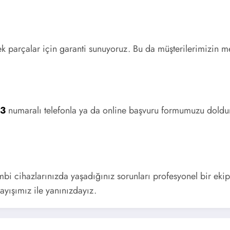
ek parçalar için garanti sunuyoruz. Bu da müşterilerimizin me
43
numaralı telefonla ya da online başvuru formumuzu doldur
bi cihazlarınızda yaşadığınız sorunları profesyonel bir ek
layışımız ile yanınızdayız.