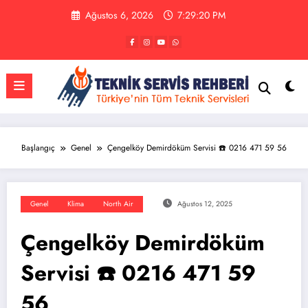
İçeriğe
Ağustos 6, 2026
7:29:20 PM
atla
Başlangıç
Genel
Çengelköy Demirdöküm Servisi ☎️ 0216 471 59 56
Genel
Klima
North Air
Ağustos 12, 2025
Çengelköy Demirdöküm
Servisi ☎️ 0216 471 59
56