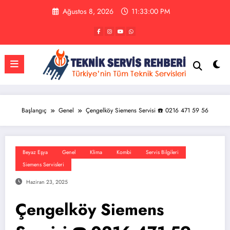
İçeriğe
Ağustos 8, 2026
11:33:00 PM
atla
Başlangıç
Genel
Çengelköy Siemens Servisi ☎️ 0216 471 59 56
Beyaz Eşya
Genel
Klima
Kombi
Servis Bilgileri
Siemens Servisleri
Haziran 23, 2025
Çengelköy Siemens