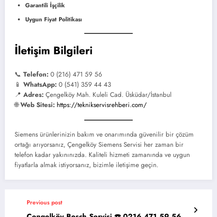
Garantili İşçilik
Uygun Fiyat Politikası
İletişim Bilgileri
📞
Telefon:
0 (216) 471 59 56
📱
WhatsApp:
0 (541) 359 44 43
📍
Adres:
Çengelköy Mah. Kuleli Cad. Üsküdar/İstanbul
🌐
Web Sitesi:
https://teknikservisrehberi.com/
Siemens ürünlerinizin bakım ve onarımında güvenilir bir çözüm
ortağı arıyorsanız, Çengelköy Siemens Servisi her zaman bir
telefon kadar yakınınızda. Kaliteli hizmeti zamanında ve uygun
fiyatlarla almak istiyorsanız, bizimle iletişime geçin.
Previous post
Çengelköy Bosch Servisi ☎️ 0216 471 59 56