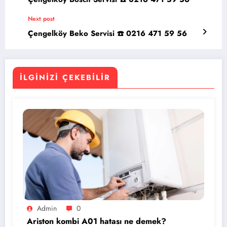
Next post
Çengelköy Beko Servisi ☎️ 0216 471 59 56
İLGINIZI ÇEKEBILIR
Admin
0
Ariston kombi A01 hatası ne demek?