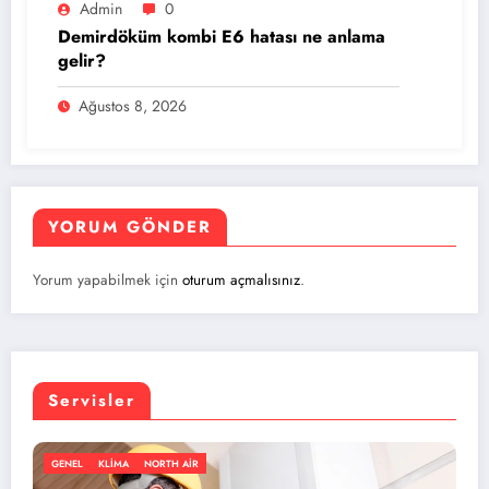
Admin
0
Demirdöküm kombi E6 hatası ne anlama
gelir?
Ağustos 8, 2026
YORUM GÖNDER
Yorum yapabilmek için
oturum açmalısınız
.
Servisler
IR
GENEL
KLIMA
NORTH AIR