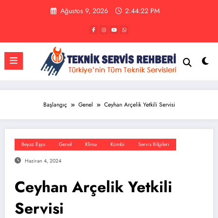
İçeriğe
Ağustos 9, 2026
2:44:22 PM
atla
Başlangıç
Genel
Ceyhan Arçelik Yetkili Servisi
Beyaz Eşya
Genel
Klima
Kombi
Servis Bilgileri
Haziran 4, 2024
Ceyhan Arçelik Yetkili
Servisi