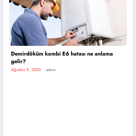
bi E6 hatası ne anlama
in
Baymak kombi E5 
Ağustos 8, 2026
admi