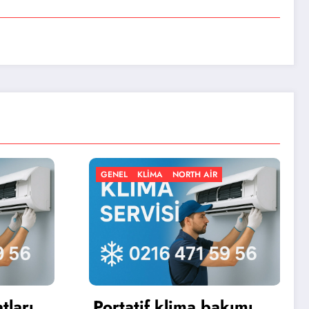
LIMA
NORTH AIR
GENEL
KLIMA
NORTH AIR
if klima bakımı