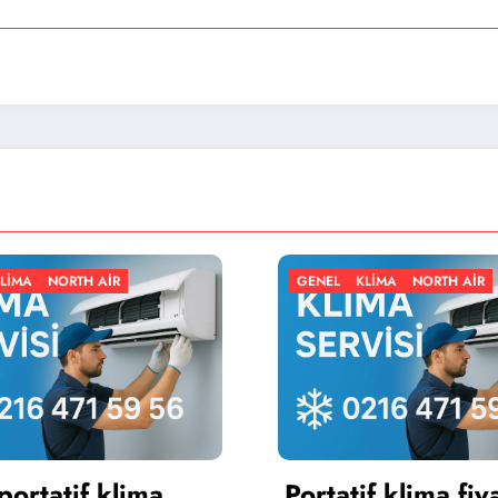
GENEL
KLIMA
NORTH AIR
GENEL
K
Portatif klima fiyatları
Portat