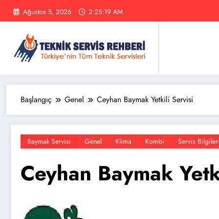
İçeriğe
Ağustos 5, 2026
2:25:19 AM
atla
Başlangıç
Genel
Ceyhan Baymak Yetkili Servisi
Baymak Servisi
Genel
Klima
Kombi
Servis Bilgiler
Ceyhan Baymak Yetki