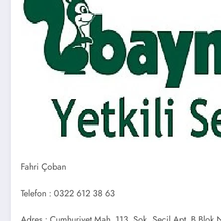
Fahri Çoban
Telefon : 0322 612 38 63
Adres : Cumhuriyet Mah. 113. Sok. Seçil Apt. B Blok