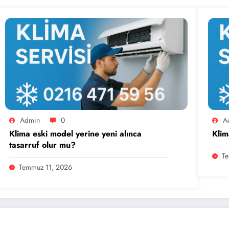
Admin
0
A
Klima eski model yerine yeni alınca
Klim
tasarruf olur mu?
Te
Temmuz 11, 2026