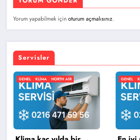
YORUM GÖNDER
Yorum yapabilmek için
oturum açmalısınız
.
Servisler
AIR
GENEL
KLIMA
NORTH AIR
a bir
En iyi portatif klima