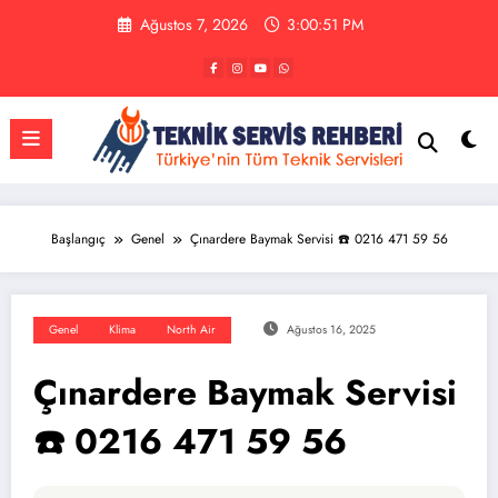
İçeriğe
Ağustos 7, 2026
3:00:51 PM
atla
Başlangıç
Genel
Çınardere Baymak Servisi ☎️ 0216 471 59 56
Genel
Klima
North Air
Ağustos 16, 2025
Çınardere Baymak Servisi
☎️ 0216 471 59 56