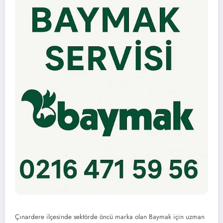
Çınardere ilçesinde sektörde öncü marka olan Baymak için uzman