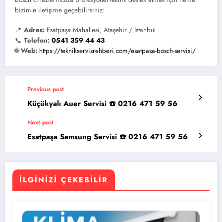
bizimle iletişime geçebilirsiniz:
📍
Adres:
Esatpaşa Mahallesi, Ataşehir / İstanbul
📞
Telefon:
0541 359 44 43
🌐
Web:
https://teknikservisrehberi.com/esatpasa-bosch-servisi/
Previous post
Küçükyalı Auer Servisi ☎️ 0216 471 59 56
Next post
Esatpaşa Samsung Servisi ☎️ 0216 471 59 56
İLGINIZI ÇEKEBILIR