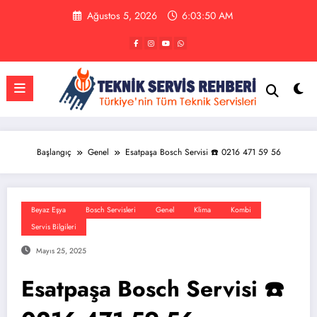
İçeriğe
Ağustos 5, 2026
6:03:51 AM
atla
Başlangıç
Genel
Esatpaşa Bosch Servisi ☎️ 0216 471 59 56
Beyaz Eşya
Bosch Servisleri
Genel
Klima
Kombi
Servis Bilgileri
Mayıs 25, 2025
Esatpaşa Bosch Servisi ☎️