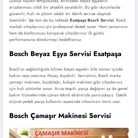
Günlük hayatın temposunda, evinizdeki beyaz eşyaların
arızalanması ciddi bir aksaklık yaratabilir. Bu gibi durumlarda
güvenilir, hızlı ve çözüm odaklı bir teknik servise ulaşmak
önemlidir. İşte tam da bu noktada
Esatpaşa Bosch Servisi
, Bosch
markalı cihazlarınız için profesyonel destek sunar. Hem zamanınızı
hem de konforunuzu koruyarak cihazlarınızı ilk günkü
performansına döndürmeyi hedefliyoruz.
Bosch Beyaz Eşya Servisi Esatpaşa
Bosch’un sağlamlığıyla bilinen beyaz eşyaları bile zaman içinde
bakım veya onarıma ihtiyaç duyabilir. Servisimiz, Bosch marka
çamaşır makinesi, buzdolabı, bulaşık makinesi gibi cihazlarınız
için hızlı çözümler sunar. Arıza tespiti, parça değişimi ya da genel
bakım hizmetlerinde uzman teknik ekibimizle yanınızdayız. Üstelik
orijinal yedek parça kullanımı sayesinde cihazınızın ömrü uzar.
Bosch Çamaşır Makinesi Servisi