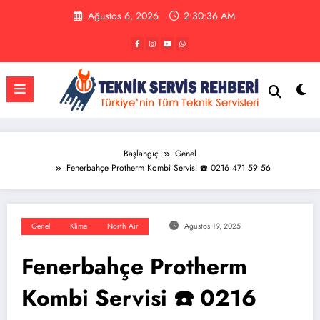
İçeriğe
Ağustos 6, 2026
2:30:37 AM
atla
Başlangıç
Genel
Fenerbahçe Protherm Kombi Servisi ☎️ 0216 471 59 56
Genel
Klima
North Air
Ağustos 19, 2025
Fenerbahçe Protherm
Kombi Servisi ☎️ 0216