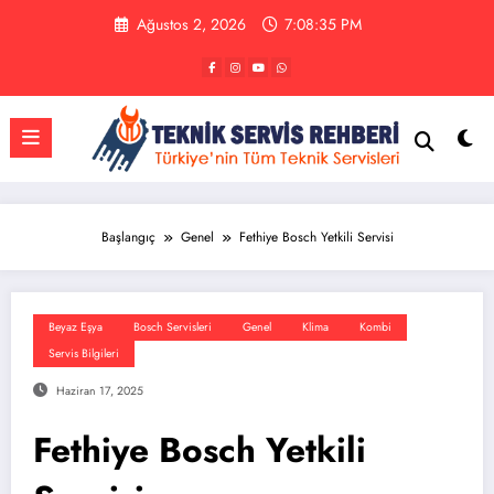
İçeriğe
Ağustos 2, 2026
7:08:35 PM
atla
Başlangıç
Genel
Fethiye Bosch Yetkili Servisi
Beyaz Eşya
Bosch Servisleri
Genel
Klima
Kombi
Servis Bilgileri
Haziran 17, 2025
Fethiye Bosch Yetkili