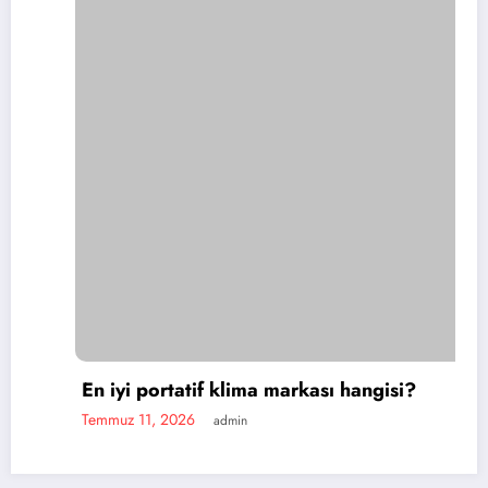
yi portatif klima markası hangisi?
z 11, 2026
admin
Porta
Temmuz