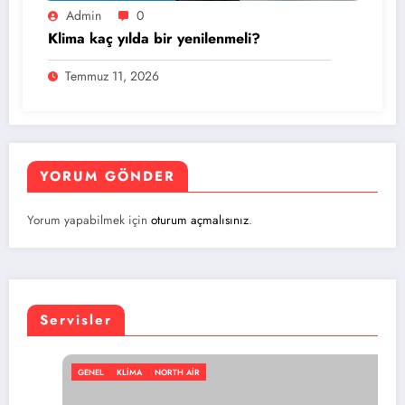
Admin
0
Klima kaç yılda bir yenilenmeli?
Temmuz 11, 2026
YORUM GÖNDER
Yorum yapabilmek için
oturum açmalısınız
.
Servisler
L
KLIMA
NORTH AIR
GENEL