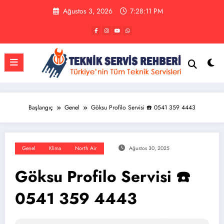
İçeriğe
Ağustos 3, 2026
7:28:12 PM
atla
Başlangıç
Genel
Göksu Profilo Servisi ☎️ 0541 359 4443
Genel
Klima
North Air
Ağustos 30, 2025
Göksu Profilo Servisi ☎️
0541 359 4443