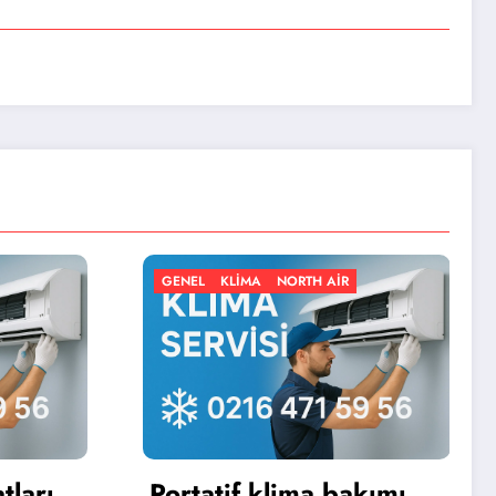
L
KLIMA
NORTH AIR
GENEL
KLIMA
NORTH A
atif klima bakımı