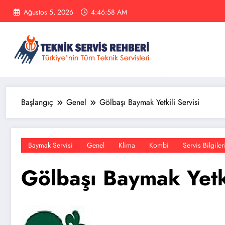
İçeriğe
Ağustos 5, 2026
4:46:58 AM
atla
Başlangıç
Genel
Gölbaşı Baymak Yetkili Servisi
Baymak Servisi
Genel
Klima
Kombi
Servis Bilgiler
Gölbaşı Baymak Yetki