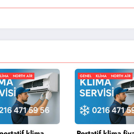
GENEL
KLIMA
NORTH AIR
GENE
Portatif klima fiyatları
Port