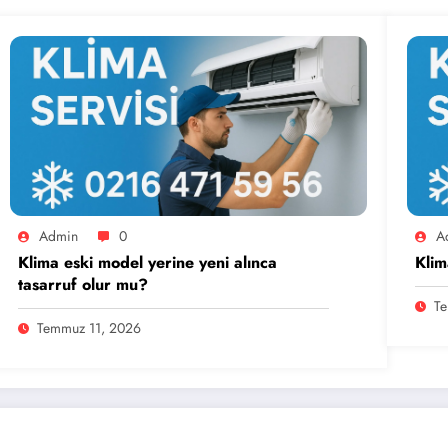
Admin
0
A
Klima eski model yerine yeni alınca
Klim
tasarruf olur mu?
Te
Temmuz 11, 2026