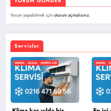
YORUM GÖNDER
Yorum yapabilmek için
oturum açmalısınız
.
Servisler
RTH AIR
GENEL
KLIMA
NORTH AIR
lda bir
En iyi portatif klima