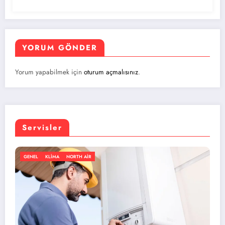
YORUM GÖNDER
Yorum yapabilmek için
oturum açmalısınız
.
Servisler
 AIR
GENEL
KLIMA
NORTH 