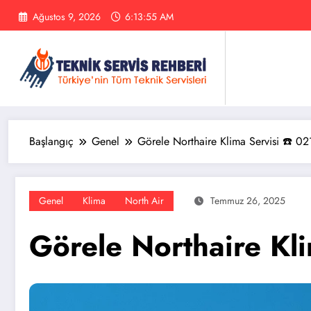
İçeriğe
Ağustos 9, 2026
6:13:56 AM
atla
Başlangıç
Genel
Görele Northaire Klima Servisi ☎️ 0
Genel
Klima
North Air
Temmuz 26, 2025
Görele Northaire Kl