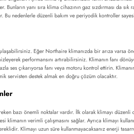
er. Bunların yanı sıra klima cihazının gaz sızdırması da sık
r. Bu nedenlerle düzenli bakım ve periyodik kontroller say
ılaşabilirsiniz. Eğer Northaire klimanızda bir arıza varsa ön
 temizleyerek performansını artırabilirsiniz. Klimanın fanı d
azla ses çıkarıyorsa fanı veya motoru kontrol ettirin. Kliman
knik servisten destek almak en doğru çözüm olacaktır.
nler
reken bazı önemli noktalar vardır. İlk olarak klimayı düzenl
lmesi klimanın verimli çalışmasını sağlar. Ayrıca klimayı ku
reklidir. Klimayı uzun süre kullanmayacaksanız enerji tasarr