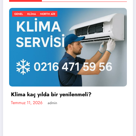
GENEL
KLIMA
NORTH AIR
 yenilenmeli?
En iyi portatif klima