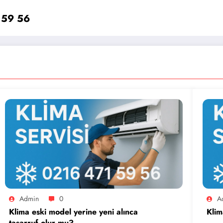
 59 56
Admin
0
A
Klima eski model yerine yeni alınca
Klim
tasarruf olur mu?