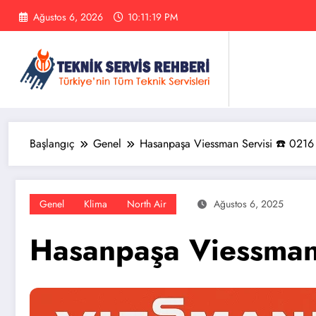
İçeriğe
Ağustos 6, 2026
10:11:20 PM
atla
Başlangıç
Genel
Hasanpaşa Viessman Servisi ☎️ 0216
Genel
Klima
North Air
Ağustos 6, 2025
Hasanpaşa Viessman