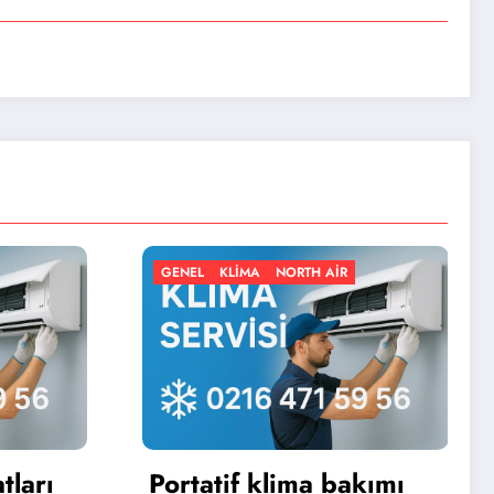
KLIMA
NORTH AIR
GENEL
KLIMA
NORTH AI
atif klima bakımı