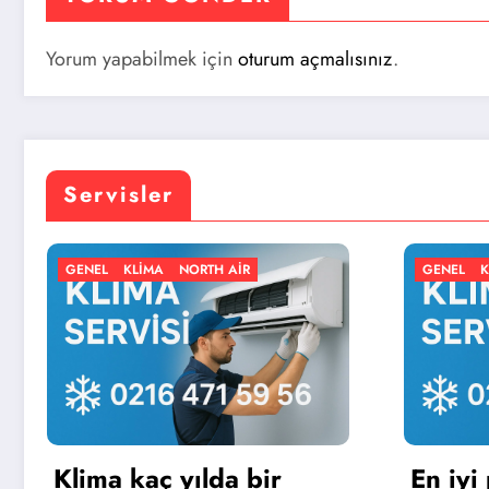
Yorum yapabilmek için
oturum açmalısınız
.
Servisler
TH AIR
GENEL
KLIMA
NORTH AIR
lda bir
En iyi portatif klima