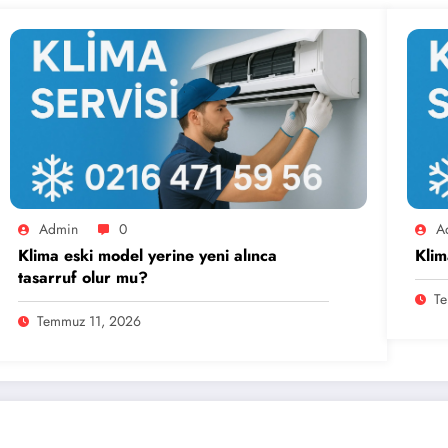
Admin
0
A
Klima eski model yerine yeni alınca
Klim
tasarruf olur mu?
Te
Temmuz 11, 2026