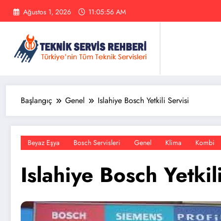
İçeriğe
Ağustos 1, 2026
11:05:56 AM
atla
Başlangıç
Genel
Islahiye Bosch Yetkili Servisi
Beyaz Eşya
Bosch Servisleri
Genel
Klima
Kombi
Islahiye Bosch Yetkil