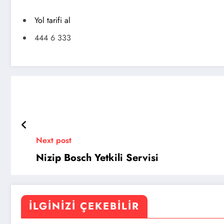
Yol tarifi al
444 6 333
Next post
Nizip Bosch Yetkili Servisi
İLGINIZI ÇEKEBILIR