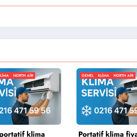
GENEL
KLIMA
NORTH AIR
GENEL
Portatif klima fiyatları
Port