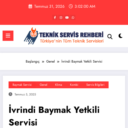
İçeriğe
Temmuz 31, 2026
3:02:00 AM
atla
Başlangıç
Genel
İvrindi Baymak Yetkili Servisi
Baymak Servisi
Genel
Klima
Kombi
Servis Bilgileri
Temmuz 5, 2025
İvrindi Baymak Yetkili
Servisi