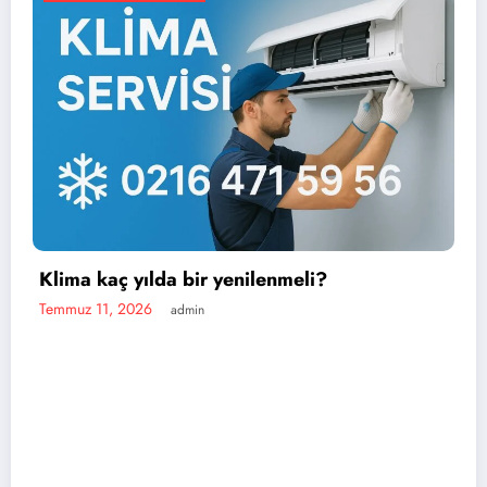
a bir yenilenmeli?
admin
En iyi portatif 
Temmuz 11, 2026
ad