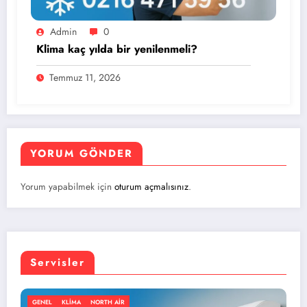
Admin
0
Klima kaç yılda bir yenilenmeli?
Temmuz 11, 2026
YORUM GÖNDER
Yorum yapabilmek için
oturum açmalısınız
.
Servisler
 AIR
GENEL
KLIMA
NORTH 