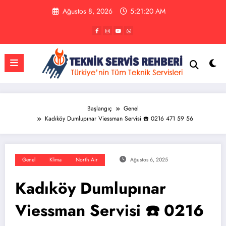
İçeriğe
Ağustos 8, 2026
5:21:21 AM
atla
Başlangıç
Genel
Kadıköy Dumlupınar Viessman Servisi ☎️ 0216 471 59 56
Genel
Klima
North Air
Ağustos 6, 2025
Kadıköy Dumlupınar
Viessman Servisi ☎️ 0216