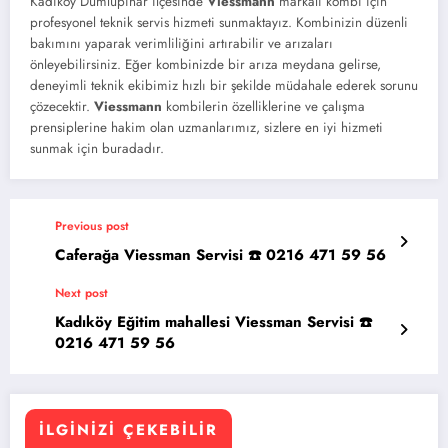
Kadıköy Dumlupınar ilçesinde
Viessmann
markalı kombi için
profesyonel teknik servis hizmeti sunmaktayız. Kombinizin düzenli
bakımını yaparak verimliliğini artırabilir ve arızaları
önleyebilirsiniz. Eğer kombinizde bir arıza meydana gelirse,
deneyimli teknik ekibimiz hızlı bir şekilde müdahale ederek sorunu
çözecektir.
Viessmann
kombilerin özelliklerine ve çalışma
prensiplerine hakim olan uzmanlarımız, sizlere en iyi hizmeti
sunmak için buradadır.
Previous post
Caferağa Viessman Servisi ☎️ 0216 471 59 56
Next post
Kadıköy Eğitim mahallesi Viessman Servisi ☎️
0216 471 59 56
İLGINIZI ÇEKEBILIR