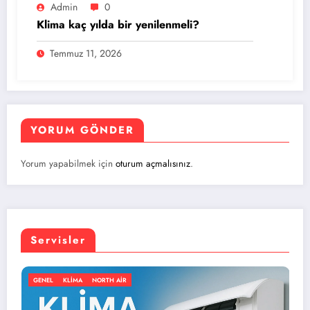
Admin
0
Klima kaç yılda bir yenilenmeli?
Temmuz 11, 2026
YORUM GÖNDER
Yorum yapabilmek için
oturum açmalısınız
.
Servisler
IR
GENEL
KLIMA
NORTH AIR