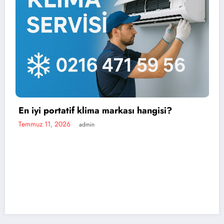
klima markası hangisi?
min
Portatif klima fi
Temmuz 11, 2026
admi