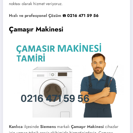
noktası olarak hizmet veriyoruz.
Hızlı ve profesyonel Çözüm
☎️ 0216 471 59 56
Çamaşır Makinesi
Kanlıca
ilçesinde
Siemens
markalı
Çamaşır Makinesi
cihazlar
için uzman teknik servis ekibimizle hizmetinizdeyiz. Çamaşır