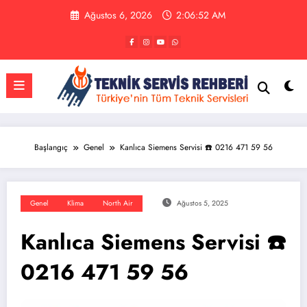
İçeriğe
Ağustos 6, 2026
2:06:53 AM
atla
Başlangıç
Genel
Kanlıca Siemens Servisi ☎️ 0216 471 59 56
Genel
Klima
North Air
Ağustos 5, 2025
Kanlıca Siemens Servisi ☎️
0216 471 59 56