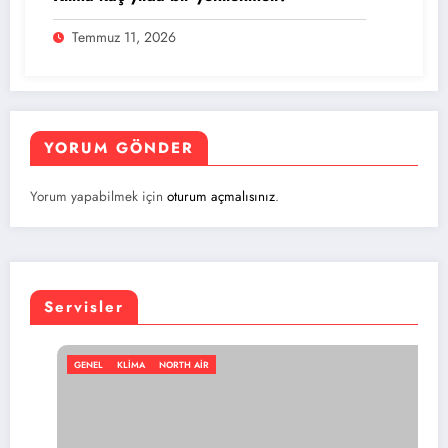
Temmuz 11, 2026
YORUM GÖNDER
Yorum yapabilmek için
oturum açmalısınız
.
Servisler
LIMA
NORTH AIR
GENEL
KL