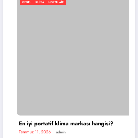
 AIR
GENEL
KLIMA
NORTH 
 klima markası hangisi?
admin
Portatif klima f
Temmuz 11, 2026
ad