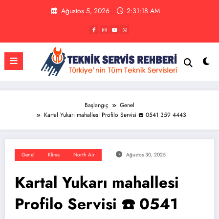
İçeriğe
Ağustos 5, 2026
2:31:19 AM
atla
Başlangıç
Genel
Kartal Yukarı mahallesi Profilo Servisi ☎️ 0541 359 4443
Genel
Klima
North Air
Ağustos 30, 2025
Kartal Yukarı mahallesi
Profilo Servisi ☎️ 0541