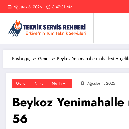
İçeriğe
Ağustos 6, 2026
3:42:33 AM
atla
Başlangıç
Genel
Beykoz Yenimahalle mahallesi Arçeli
Genel
Klima
North Air
Ağustos 1, 2025
Beykoz Yenimahalle 
56