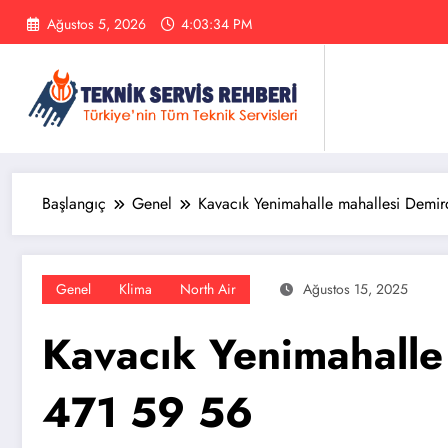
İçeriğe
Ağustos 5, 2026
4:03:35 PM
atla
Başlangıç
Genel
Kavacık Yenimahalle mahallesi Demi
Genel
Klima
North Air
Ağustos 15, 2025
Kavacık Yenimahalle
471 59 56