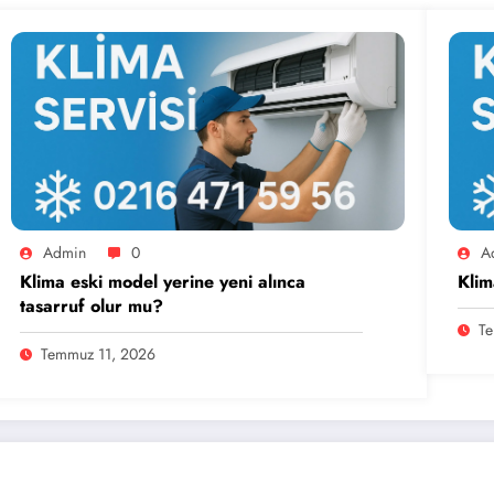
Admin
0
A
Klima eski model yerine yeni alınca
Klim
tasarruf olur mu?
Te
Temmuz 11, 2026