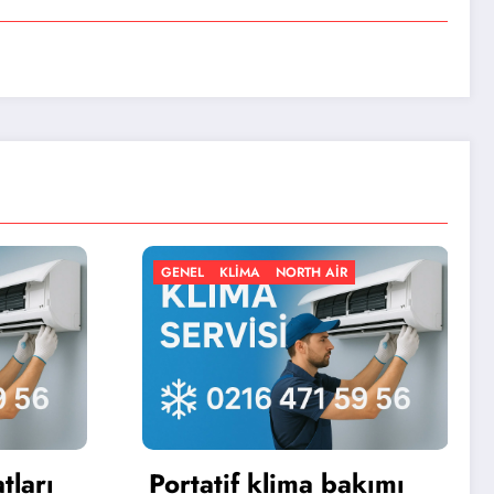
LIMA
NORTH AIR
GENEL
KLIMA
NORTH AIR
if klima bakımı