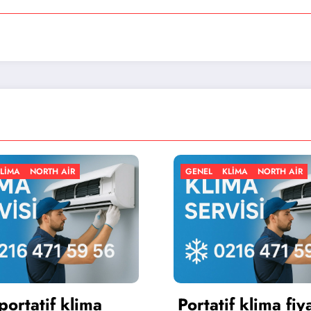
GENEL
KLIMA
NORTH AIR
GENEL
K
Portatif klima fiyatları
Portat