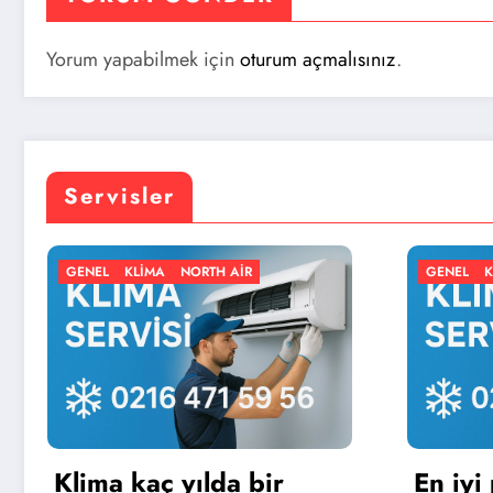
Yorum yapabilmek için
oturum açmalısınız
.
Servisler
AIR
GENEL
KLIMA
NORTH AIR
a bir
En iyi portatif klima