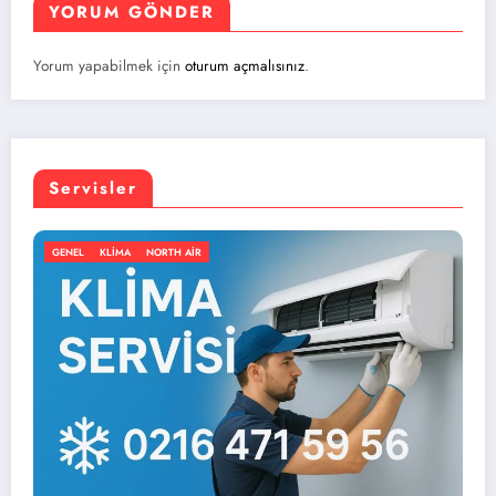
YORUM GÖNDER
Yorum yapabilmek için
oturum açmalısınız
.
Servisler
RTH AIR
GENEL
KLIMA
NORT