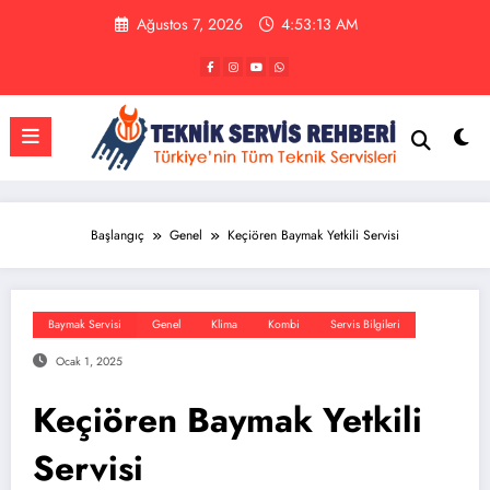
İçeriğe
Ağustos 7, 2026
4:53:13 AM
atla
Başlangıç
Genel
Keçiören Baymak Yetkili Servisi
Baymak Servisi
Genel
Klima
Kombi
Servis Bilgileri
Ocak 1, 2025
Keçiören Baymak Yetkili
Servisi