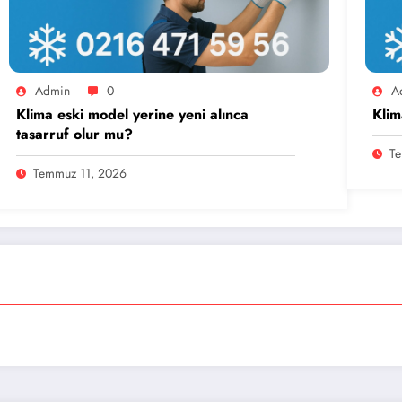
Admin
0
A
Klima eski model yerine yeni alınca
Klim
tasarruf olur mu?
Te
Temmuz 11, 2026