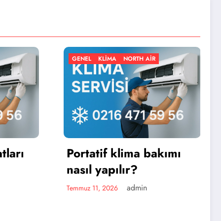
KLIMA
NORTH AIR
GENEL
KLIMA
NORTH AIR
if klima bakımı
yapılır?
admin
, 2026
Portatif klima kir
için iyi bir seçe