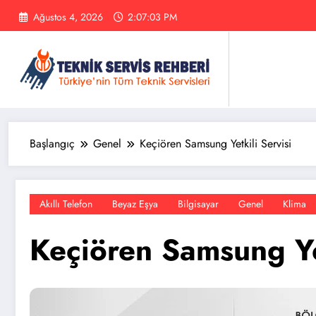
İçeriğe
Ağustos 4, 2026
2:07:03 PM
atla
Başlangıç
Genel
Keçiören Samsung Yetkili Servisi
Akıllı Telefon
Beyaz Eşya
Bilgisayar
Genel
Klima
Keçiören Samsung Yet