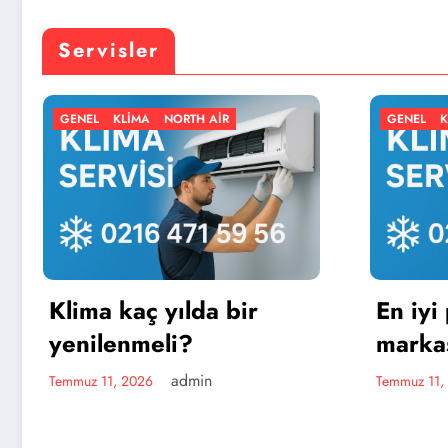
Servisler
 AIR
GENEL
KLIMA
NORTH AIR
a bir
En iyi portatif klima
markası hangisi?
in
admin
Temmuz 11, 2026