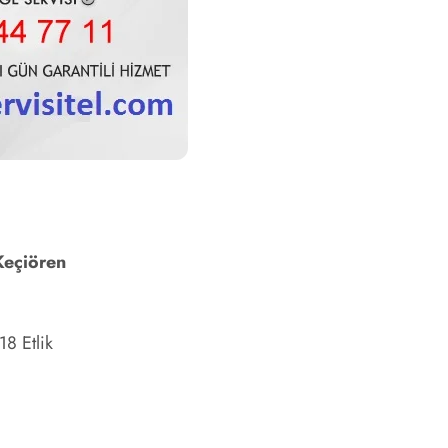
Keçiören
8 Etlik