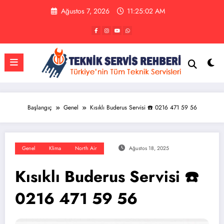
İçeriğe
Ağustos 7, 2026
11:25:02 AM
atla
Başlangıç
Genel
Kısıklı Buderus Servisi ☎️ 0216 471 59 56
Genel
Klima
North Air
Ağustos 18, 2025
Kısıklı Buderus Servisi ☎️
0216 471 59 56