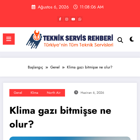
İçeriğe
Ağustos 6, 2026
11:08:07 AM
atla
Başlangıç
Genel
Klima gazı bitmişse ne olur?
Genel
Klima
North Air
Haziran 6, 2026
Klima gazı bitmişse ne
olur?