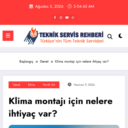
İçeriğe
Ağustos 5, 2026
5:04:46 AM
atla
Başlangıç
Genel
Klima montajı için nelere ihtiyaç var?
Genel
Klima
North Air
Haziran 9, 2026
Klima montajı için nelere
ihtiyaç var?