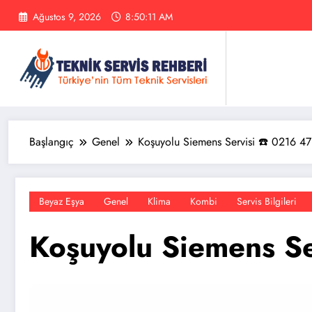
İçeriğe
Ağustos 9, 2026
8:50:12 AM
atla
Başlangıç
Genel
Koşuyolu Siemens Servisi ☎️ 0216 4
Beyaz Eşya
Genel
Klima
Kombi
Servis Bilgileri
Koşuyolu Siemens Se