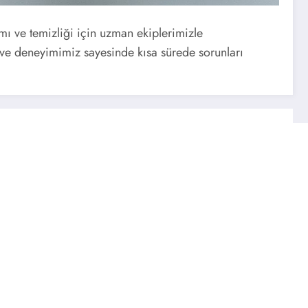
ımı ve temizliği için uzman ekiplerimizle
i ve deneyimimiz sayesinde kısa sürede sorunları
Previous post
ğmuş Baymak Servisi ☎️ 0216 471 59 56