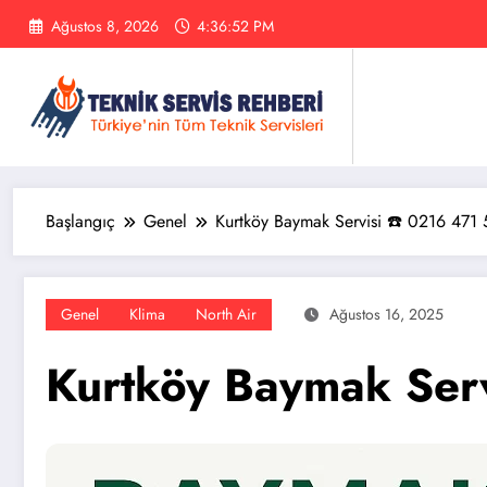
İçeriğe
Ağustos 8, 2026
4:36:53 PM
atla
Başlangıç
Genel
Kurtköy Baymak Servisi ☎️ 0216 471
Genel
Klima
North Air
Ağustos 16, 2025
Kurtköy Baymak Ser