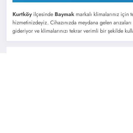
Kurtköy
ilçesinde
Baymak
markalı klimalarınız için 
hizmetinizdeyiz. Cihazınızda meydana gelen arızaları t
gideriyor ve klimalarınızı tekrar verimli bir şekilde ku
Next post
Kurtköy Orhangazi mahallesi Baymak Se
İLGINIZI ÇEKEBILIR